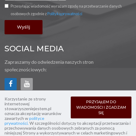
Przesyłając wiadomość wyrażam zgodę na przetwarzanie danych
osobowych zgodnie z
Polityką prywatności
SOCIAL MEDIA
Zapraszamy do odwiedzenia naszych stron
społecznościowych:
Korzystanie ze strony
PRZYJĄŁEM DO
internetowej
WIADOMOŚCI I ZGADZAM
stowarzyszeniejestem.pl
SIĘ
oznacza akceptację warunków
zawartych w
polityce
prywatności.
W szczególności dotyczy to akceptacji przetwarzania i
przechowywania danych osobowych zebranych za pomocą
niniejszej Strony a wykorzystywanych w celach marketingowych i
Copyright © 2022-2026 stowarzyszeniejestem.pl