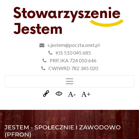
s.jestem@poczta.onet.pl
KIS 510 045 685
PRP, IKA 724 050 646
CWIWRD 782 345 020
JESTEM - SPOŁECZNIE I ZAWODOWO
(PFRON)