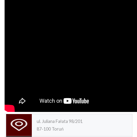
ul. Juliana Fałata 98/201
87-100 Toruń