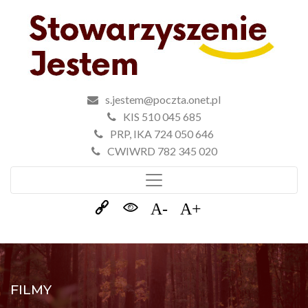
s.jestem@poczta.onet.pl
KIS 510 045 685
PRP, IKA 724 050 646
CWIWRD 782 345 020
FILMY