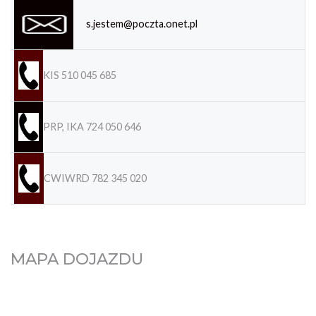
s.jestem@poczta.onet.pl
KIS 510 045 685
PRP, IKA 724 050 646
CWIWRD 782 345 020
MAPA DOJAZDU