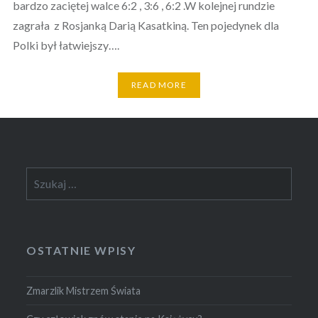
bardzo zaciętej walce 6:2 , 3:6 , 6:2 .W kolejnej rundzie
zagrała z Rosjanką Darią Kasatkiną. Ten pojedynek dla
Polki był łatwiejszy….
READ MORE
Szukaj:
OSTATNIE WPISY
Zmarzlik Mistrzem Świata