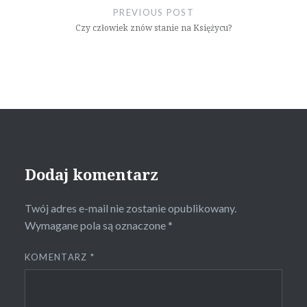
wpisu
PREVIOUS POST
Czy człowiek znów stanie na Księżycu?
Dodaj komentarz
Twój adres e-mail nie zostanie opublikowany.
Wymagane pola są oznaczone
*
KOMENTARZ
*