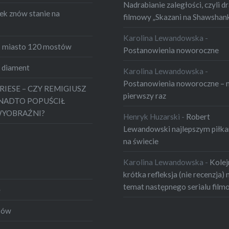
Nadrabianie zaległości, czyli 
ek znów stanie na
filmowy „Skazani na Shawshan
Karolina Lewandowska
-
 miasto 120 mostów
Postanowienia noworoczne
z diament
Karolina Lewandowska
-
Postanowienia noworoczne – 
RIESE – CZY REMIGIUSZ
pierwszy raz
NADTO POPUŚCIŁ
YOBRAŹNI?
Henryk Huzarski
-
Robert
Lewandowski najlepszym piłk
na świecie
Karolina Lewandowska
-
Kolej
krótka refleksja (nie recenzja) 
temat następnego serialu fil
ę
sów