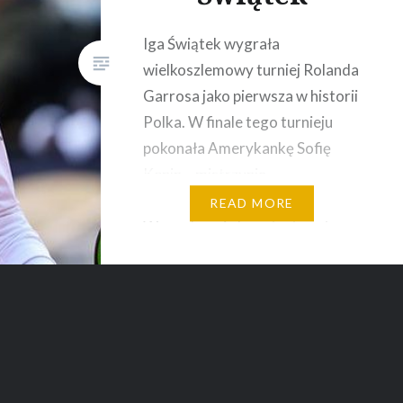
Iga Świątek wygrała
wielkoszlemowy turniej Rolanda
Garrosa jako pierwsza w historii
Polka. W finale tego turnieju
pokonała Amerykankę Sofię
Kenin – mistrzynię
tegorocznego Australian Open.
READ MORE
Wygrała z nią bez straty seta
6:4, 6:1. Iga Świątek (WTA 54)
wcześniej w wielkoszlemowych
turniejach najdalej doszła do IV
rundy. Sofia Kenin (WTA 6), jak
wspomniałem, wygrała
Australian Open….