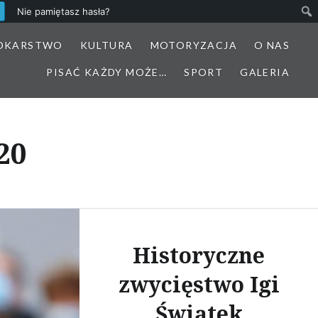
Nie pamiętasz hasła?
DKARSTWO
KULTURA
MOTORYZACJA
O NAS
PISAĆ KAŻDY MOŻE…
SPORT
GALERIA
20
Historyczne
zwycięstwo Igi
Świątek