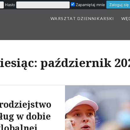
Hasło
Zapamiętaj mnie
WARSZTAT DZIENNIKARSKI
WĘ
iesiąc:
październik 20
rodziejstwo
sług w dobie
lobalnej