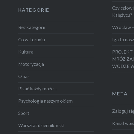
to pracowałem. To trofeum
Czy człowi
KATEGORIE
zawsze pozostanie dla…
Księżycu?
Bez kategorii
Wrocław –
Co w Toruniu
Iga to nas
Kultura
PROJEKT 
MRÓZ ZA
Motoryzacja
WODZE W
O nas
Pisać każdy może…
META
Psychologia naszym okiem
Zaloguj si
Sport
Kanał wpi
Warsztat dziennikarski