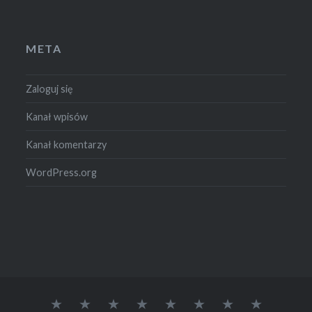
META
Zaloguj się
Kanał wpisów
Kanał komentarzy
WordPress.org
Warsztat
Wędkarstwo
Kultura
Motoryzacja
O
Pisać
Sport
Galeria