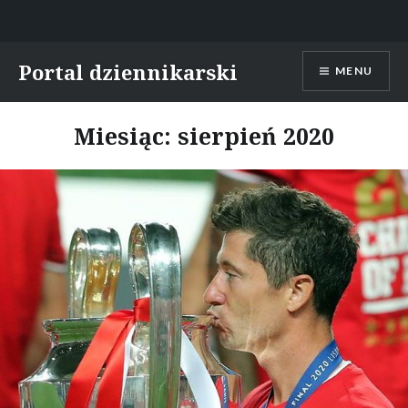
Skip
Portal dziennikarski
MENU
to
content
Miesiąc:
sierpień 2020