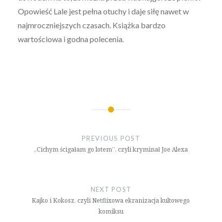
Opowieść Lale jest pełna otuchy i daje siłę nawet w
najmroczniejszych czasach. Książka bardzo
wartościowa i godna polecenia.
Nawigacja
wpisu
PREVIOUS POST
,,Cichym ścigałam go lotem”, czyli kryminał Joe Alexa
NEXT POST
Kajko i Kokosz, czyli Netflixowa ekranizacja kultowego
komiksu