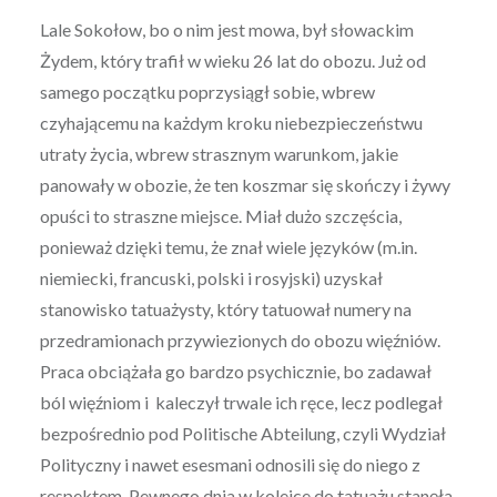
Lale Sokołow, bo o nim jest mowa, był słowackim
Żydem, który trafił w wieku 26 lat do obozu. Już od
samego początku poprzysiągł sobie, wbrew
czyhającemu na każdym kroku niebezpieczeństwu
utraty życia, wbrew strasznym warunkom, jakie
panowały w obozie, że ten koszmar się skończy i żywy
opuści to straszne miejsce. Miał dużo szczęścia,
ponieważ dzięki temu, że znał wiele języków (m.in.
niemiecki, francuski, polski i rosyjski) uzyskał
stanowisko tatuażysty, który tatuował numery na
przedramionach przywiezionych do obozu więźniów.
Praca obciążała go bardzo psychicznie, bo zadawał
ból więźniom i kaleczył trwale ich ręce, lecz podlegał
bezpośrednio pod Politische Abteilung, czyli Wydział
Polityczny i nawet esesmani odnosili się do niego z
respektem. Pewnego dnia w kolejce do tatuażu stanęła