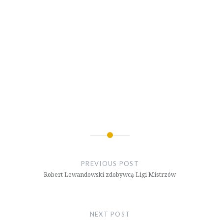
Nawigacja
wpisu
PREVIOUS POST
Robert Lewandowski zdobywcą Ligi Mistrzów
NEXT POST