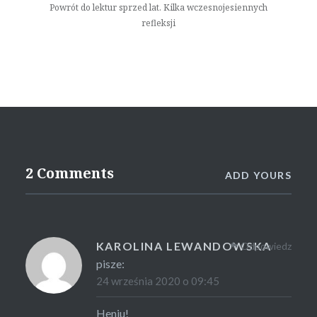
Powrót do lektur sprzed lat. Kilka wczesnojesiennych
refleksji
2 Comments
ADD YOURS
KAROLINA LEWANDOWSKA
Odpowiedz
pisze:
24 września 2020 o 09:45
Heniu!