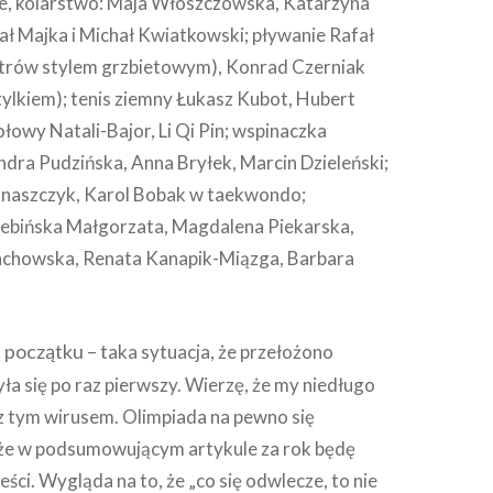
ze, kolarstwo: Maja Włoszczowska, Katarzyna
ł Majka i Michał Kwiatkowski; pływanie Rafał
trów stylem grzbietowym), Konrad Czerniak
lkiem); tenis ziemny Łukasz Kubot, Hubert
ołowy Natali-Bajor, Li Qi Pin; wspinaczka
dra Pudzińska, Anna Bryłek, Marcin Dzieleński;
anaszczyk, Karol Bobak w taekwondo;
ebińska Małgorzata, Magdalena Piekarska,
chowska, Renata Kanapik-Miązga, Barbara
 początku – t
aka sytuacja, że przełożono
ła się po raz pierwszy. Wierzę, że my niedługo
z tym wirusem. Olimpiada na pewno się
 że w podsumowującym artykule za rok będę
eści. Wygląda na to, że „co się odwlecze, to nie