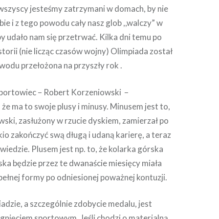
wszyscy jesteśmy zatrzymani w domach, by nie
ebie i z tego powodu cały nasz glob ,,walczy” w
y udało nam się przetrwać. Kilka dni temu po
storii (nie licząc czasów wojny) Olimpiada został
wodu przełożona na przyszły rok .
portowiec – Robert Korzeniowski –
 że ma to swoje plusy i minusy. Minusem jest to,
wski, zasłużony w rzucie dyskiem, zamierzał po
kio zakończyć swą długą i udaną karierę, a teraz
owiedzie. Plusem jest np. to, że kolarka górska
a będzie przez te dwanaście miesięcy miała
 pełnej formy po odniesionej poważnej kontuzji.
dzie, a szczególnie zdobycie medalu, jest
gnięciem sportowym. Jeśli chodzi o materialną