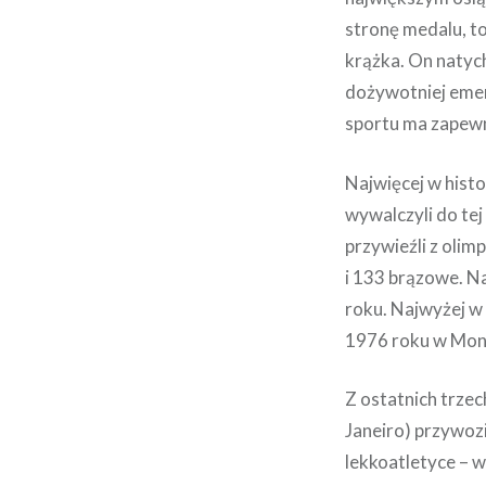
stronę medalu, t
krążka. On natyc
dożywotniej emer
sportu ma zapewni
Najwięcej w hist
wywalczyli do te
przywieźli z olim
i 133 brązowe. N
roku. Najwyżej w 
1976 roku w Mont
Z ostatnich trzec
Janeiro) przywozi
lekkoatletyce – w