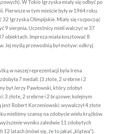
ązowych). W Tokio Igrzyska miały się odbyć po
rii. Pierwsze w tym mieście były w 1964 roku.
ć 32 Igrzyska Olimpijskie. Miały się rozpocząć
yć 9 sierpnia. Uczestnicy mieli walczyć w 37
 37 obiektach. Impreza miała kosztować 8
w. Jej myślą przewodnią był motyw: odkryj
tką w naszej reprezentacji była Irena
dobyła 7 medali: (3 złote, 2 srebrne i 2
ny był Jerzy Pawłowski, który zdobył
i: 3 złote, 2 srebrne i 2 brązowe; kolejnym
ą jest Robert Korzeniowski: wywalczył 4 złote
ku mieliśmy szansę na zdobycie wielu krążków.
dwyższenie wyniku zaledwie 11 zdobytych
 12 latach (mówi się, że to jakaś „klątwa”).