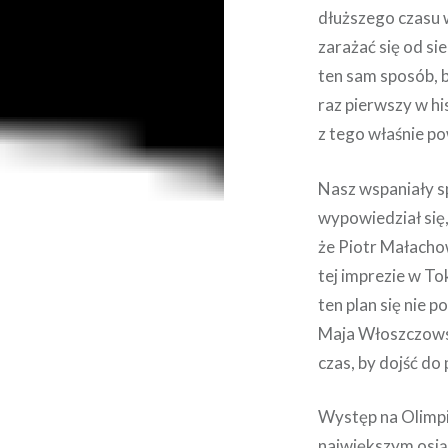
dłuższego czasu 
zarażać się od si
ten sam sposób, b
raz pierwszy w hi
z tego właśnie po
Nasz wspaniały s
wypowiedział się,
że Piotr Małacho
tej imprezie w To
ten plan się nie p
Maja Włoszczowsk
czas, by dojść do
Występ na Olimpia
największym osią