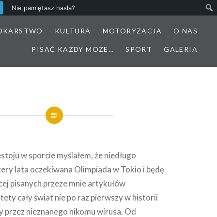
Nie pamiętasz hasła?
DKARSTWO
KULTURA
MOTORYZACJA
O NAS
PISAĆ KAŻDY MOŻE…
SPORT
GALERIA
toju w sporcie myślałem, że niedługo
tery lata oczekiwana Olimpiada w Tokio i będę
cej pisanych przeze mnie artykułów
ety cały świat nie po raz pierwszy w historii
y przez nieznanego nikomu wirusa. Od