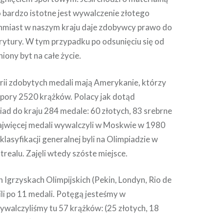
o bardzo istotne jest wywalczenie złotego
hmiast w naszym kraju daje zdobywcy prawo do
ytury. W tym przypadku po odsunięciu się od
ony byt na całe życie.
orii zdobytych medali mają Amerykanie, którzy
j pory 2520 krążków. Polacy jak dotąd
piad do kraju 284 medale: 60 złotych, 83 srebrne
ajwięcej medali wywalczyli w Moskwie w 1980
klasyfikacji generalnej byli na Olimpiadzie w
realu. Zajęli wtedy szóste miejsce.
h Igrzyskach Olimpijskich (Pekin, Londyn, Rio de
li po 11 medali. Potęgą jesteśmy w
ywalczyliśmy tu 57 krążków: (25 złotych, 18