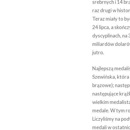
srebrnych i 14 br
raz drugi w histo
Teraz miały to by
24 lipca, a skończ
dyscyplinach, na
miliardów dolaró
jutro.
Najlepszą medalis
Szewińska, która z
brązowe); następ
następujące krążk
wielkim medalist
medale. W tym ro
Liczyliśmy na po
medali w ostatnich