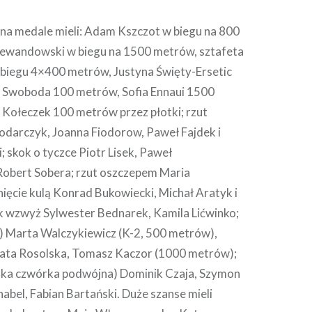
a medale mieli: Adam Kszczot w biegu na 800
Lewandowski w biegu na 1500 metrów, sztafeta
 biegu 4×400 metrów, Justyna Święty-Ersetic
 Swoboda 100 metrów, Sofia Ennaui 1500
 Kołeczek 100 metrów przez płotki; rzut
darczyk, Joanna Fiodorow, Paweł Fajdek i
 skok o tyczce Piotr Lisek, Paweł
Robert Sobera; rzut oszczepem Maria
ięcie kulą Konrad Bukowiecki, Michał Aratyk i
ok wzwyż Sylwester Bednarek, Kamila Lićwinko;
) Marta Walczykiewicz (K-2, 500 metrów),
eata Rosolska, Tomasz Kaczor (1000 metrów);
ska czwórka podwójna) Dominik Czaja, Szymon
abel, Fabian Bartański. Duże szanse mieli