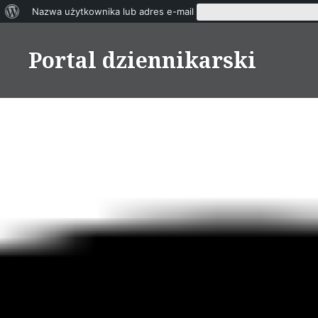
O
Nazwa użytkownika lub adres e-mail
Skip
WordPressie
to
Portal dziennikarski
content