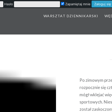
Hasło
Zapamiętaj mnie
WARSZTAT DZIENNIKARSKI
WĘ
Po zimowym przes
rozpocznie się cz
mógł wklejać wię
sportowych. Niest
został zaskoczon