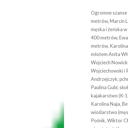
Ogromne szanse n
metrów, Marcin 
męska i żeńska w
400 metrów, Ewa
metrów, Karolina
młotem Anita Wło
Wojciech Nowicki;
Wojciechowski i 
Andrzejczyk; pchn
Paulina Gubi; sk
kajakarstwo (K-1
Karolina Naja, B
wioślarstwo (mę
Pośnik, Wiktor Ch