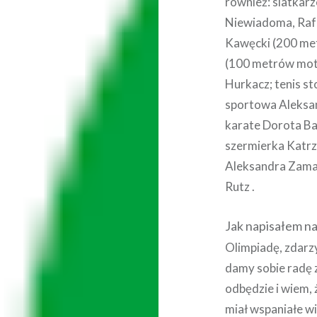
również: siatkar
Niewiadoma, Rafa
Kawęcki (200 me
(100 metrów moty
Hurkacz; tenis st
sportowa Aleksan
karate Dorota B
szermierka Katrz
Aleksandra Zama
Rutz .
Jak napisałem na
Olimpiadę, zdarzy
damy sobie radę 
odbędzie i wiem,
miał wspaniałe wi